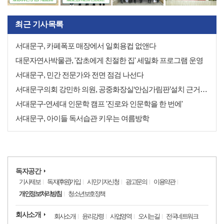
최근 기사목록
서대문구, 카페폭포 매장에서 일회용컵 없앤다
대문자연사박물관, '잡초에게 친절한 집' 세밀화 프로그램 운영
서대문구, 민간 전문가와 전면 점검 나선다
서대문구의회 강민하 의원, 공중화장실‘안심가림판’설치 근거 만들어
서대문구-연세대 인문학 캠프 '진로와 인문학을 한 번에'
서대문구, 아이들 독서습관 키우는 여름방학
독자공간
기사제보
독자(후원)가입
시민기자신청
광고문의
이용약관
개인정보처리방침
청소년보호정책
회사소개
회사소개
윤리강령
사업영역
오시는길
전국네트워크