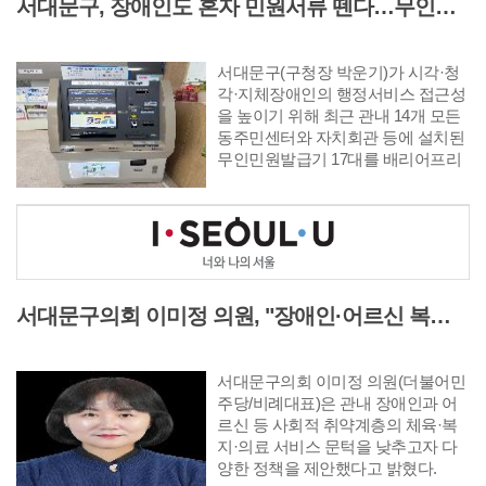
서대문구, 장애인도 혼자 민원서류 뗀다…무인민원발급기 전면 개선
서대문구(구청장 박운기)가 시각·청
각·지체장애인의 행정서비스 접근성
을 높이기 위해 최근 관내 14개 모든
동주민센터와 자치회관 등에 설치된
무인민원발급기 17대를 배리어프리
(Barrier-Free) 기능을 갖춘 기기로 전
면 개선했다고 4일 밝혔다.
서대문구의회 이미정 의원, "장애인·어르신 복지 사각지대 줄인다"
서대문구의회 이미정 의원(더불어민
주당/비례대표)은 관내 장애인과 어
르신 등 사회적 취약계층의 체육·복
지·의료 서비스 문턱을 낮추고자 다
양한 정책을 제안했다고 밝혔다.