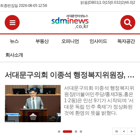
맑음|DB01|1.0|15|0.032|2|46.0|2
최종편집일 2026-08-05 12:58
검
전체메뉴보기
뉴스
부동산
오피니언
인사이드
독자공간
회사소개
서대문구의회 이종석 행정복지위원장, 제자리 찾은‘서대문 독립 민주 축제’환영 뜻 밝혀
서대문구의회 이종석 행정복지위
원장(더불어민주당/홍제3동,홍은
1·2동)은 민선 9기가 시작되며 ‘서
대문 독립 민주 축제’가 정상화된
것에 환영의 뜻을 밝혔다.
탑뉴스 
탑뉴
탑