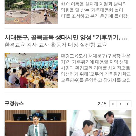
한 에어돔을 설치해 계절과 날씨의
영향을 덜 받는 '기후대응형 놀이
터'를 조성하고 본격 운영에 들어갔
다고 2일 밝혔다.
서대문구, 골목골목 생태시민 양성 "기후위기, 마을에서 답 찾는다"
환경교육 강사·교사·활동가 대상 실전형 교육
환경교육도시 서대문구(구청장 박운
기)가 기후위기에 대응할 지역 생태
시민과 환경교육 리더를 체계적으로
양성하기 위해 '모두의 기후환경학교
교육연수'를 운영하고 참가자를 모집
한다.
시정뉴스
시정
시
구정뉴스
2 / 5