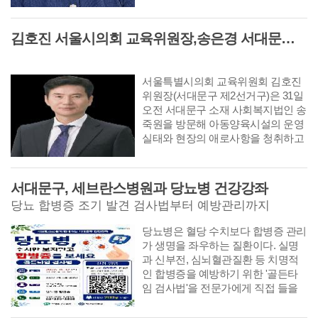
김호진 서울시의회 교육위원장,송은경 서대문구의회 의원 송죽원 방문
서울특별시의회 교육위원회 김호진
위원장(서대문구 제2선거구)은 31일
오전 서대문구 소재 사회복지법인 송
죽원을 방문해 아동양육시설의 운영
실태와 현장의 애로사항을 청취하고
지원을 약속했다.
서대문구, 세브란스병원과 당뇨병 건강강좌
당뇨 합병증 조기 발견 검사법부터 예방관리까지
당뇨병은 혈당 수치보다 합병증 관리
가 생명을 좌우하는 질환이다. 실명
과 신부전, 심뇌혈관질환 등 치명적
인 합병증을 예방하기 위한 '골든타
임 검사법'을 전문가에게 직접 들을
수 있는 건강강좌가 마련된다.