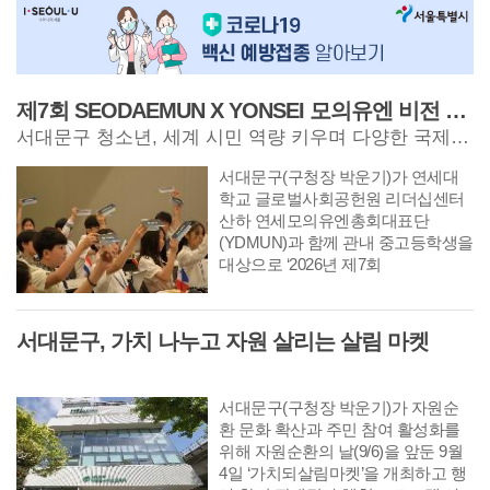
제7회 SEODAEMUN X YONSEI 모의유엔 비전 워크숍
서대문구 청소년, 세계 시민 역량 키우며 다양한 국제 의제 토의
서대문구(구청장 박운기)가 연세대
학교 글로벌사회공헌원 리더십센터
산하 연세모의유엔총회대표단
(YDMUN)과 함께 관내 중고등학생을
대상으로 ‘2026년 제7회
SEODAEMUN X YONSEI 모의유엔
비전 워크숍’개최한다.
서대문구, 가치 나누고 자원 살리는 살림 마켓
서대문구(구청장 박운기)가 자원순
환 문화 확산과 주민 참여 활성화를
위해 자원순환의 날(9/6)을 앞둔 9월
4일 ‘가치되살림마켓’을 개최하고 행