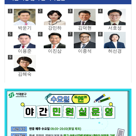
박운기
강민하
김덕현
서호성
이용준
이진삼
이종석
허선경
김해숙