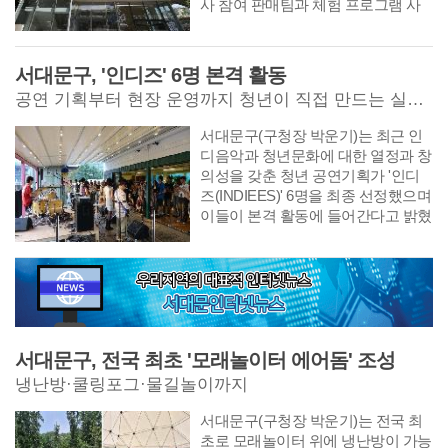
사 참여 판매팀과 체험 프로그램 사
전 신청자를 선착순 모집한다.
서대문구, '인디즈' 6명 본격 활동
공연 기획부터 현장 운영까지 청년이 직접 만드는 실전 문화프로젝트
서대문구(구청장 박운기)는 최근 인
디음악과 청년문화에 대한 열정과 창
의성을 갖춘 청년 공연기획가 '인디
즈(INDIEES)' 6명을 최종 선정​했으며
이들이 본격 활동에 들어간다고 밝혔
다.
서대문구, 전국 최초 '모래놀이터 에어돔' 조성
냉난방·쿨링포그·물길놀이까지
서대문구(구청장 박운기)는 전국 최
초로 모래놀이터 위에 냉난방이 가능